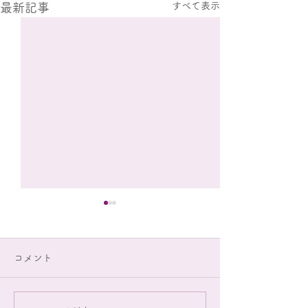
すべて表示
最新記事
休診のお知らせ
院長が学会参加の
コメント
12/5(金)午後は
す。 年末年始は12/
1/4(日)まで休診
９周年を迎えました。