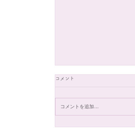
中学生職場体験について
コメント
7月2日(木)は宮野目中学校の2年
職場体験として当院で 受け入れ
ました。 職業に興味を持ち働く
コメントを追加…
苦労を学ぶという目的をもって体
ます。当日来院される患者様には
シーには配慮致し ますが、ご理
程よろしくお願い申し上げます。