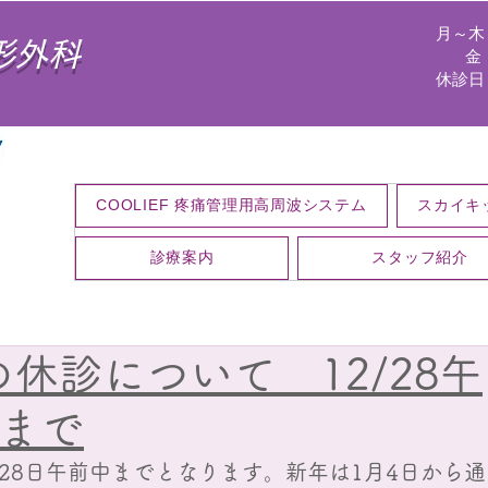
月～木 9
形外科
金 9:
休診日
COOLIEF 疼痛管理用高周波システム
スカイキ
診療案内
スタッフ紹介
休診について 12/28午
 まで
月28日午前中までとなります。新年は1月4日から通