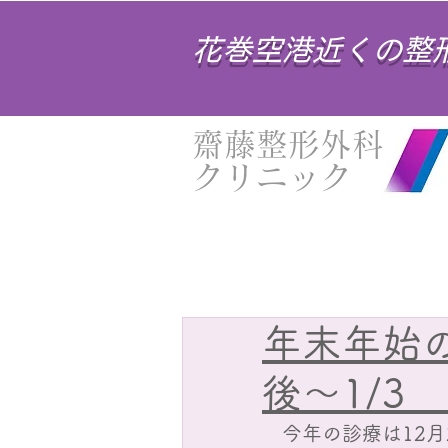
花巻空港近くの整
齋藤整形外科
クリニック
年末年始の
後～1/3
　今年の診療は12